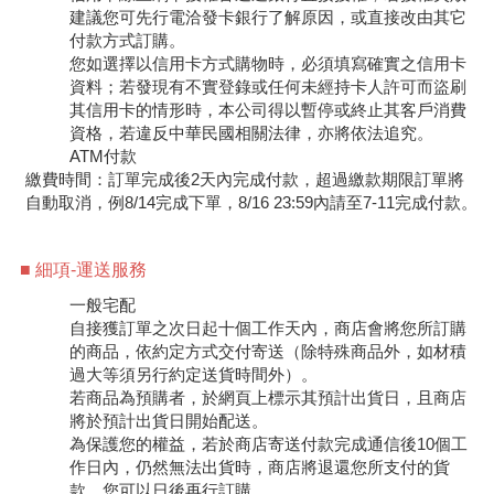
建議您可先行電洽發卡銀行了解原因，或直接改由其它
付款方式訂購。
您如選擇以信用卡方式購物時，必須填寫確實之信用卡
資料；若發現有不實登錄或任何未經持卡人許可而盜刷
其信用卡的情形時，本公司得以暫停或終止其客戶消費
資格，若違反中華民國相關法律，亦將依法追究。
ATM付款
繳費時間：訂單完成後2天內完成付款，超過繳款期限訂單將
自動取消，例8/14完成下單，8/16 23:59內請至7-11完成付款。
細項-運送服務
一般宅配
自接獲訂單之次日起十個工作天內，商店會將您所訂購
的商品，依約定方式交付寄送（除特殊商品外，如材積
過大等須另行約定送貨時間外）。
若商品為預購者，於網頁上標示其預計出貨日，且商店
將於預計出貨日開始配送。
為保護您的權益，若於商店寄送付款完成通信後10個工
作日內，仍然無法出貨時，商店將退還您所支付的貨
款，您可以日後再行訂購。